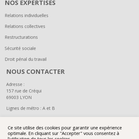
NOS EXPERTISES
Relations individuelles
Relations collectives
Restructurations
Sécurité sociale
Droit pénal du travail
NOUS CONTACTER
Adresse :
157 rue de Créqui
69003 LYON
Lignes de métro : A et B
Tel :
04 72 81 23 99
Email : assistante@fiveavocats.com
Ce site utilise des cookies pour garantir une expérience
optimale. En cliquant sur "Accepter" vous consentez à
l'utilisation de tous les cookies